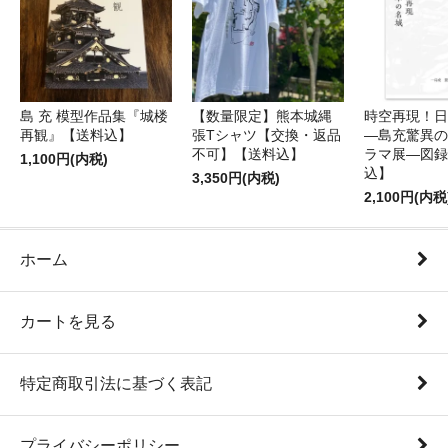
島 充 模型作品集『城楼
【数量限定】熊本城縄
時空再現！日
再観』【送料込】
張Tシャツ【交換・返品
―島充驚異の
不可】【送料込】
ラマ展―図録
1,100円(内税)
込】
3,350円(内税)
2,100円(内税
ホーム
カートを見る
特定商取引法に基づく表記
プライバシーポリシー